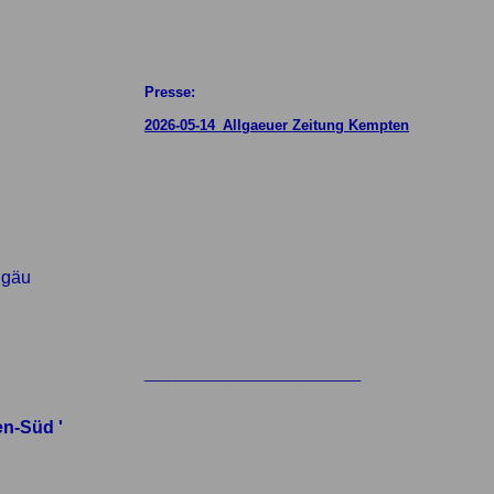
Presse:
2026-05-14_Allgaeuer Zeitung Kempten
lgäu
____________________________
en-Süd '