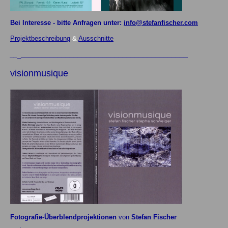
Bei Interesse - bitte Anfragen unter:
info@stefanfischer.com
Projektbeschreibung
&
Ausschnitte
_________________________________________
__
_
visionmusique
Fotografie-Überblendprojektionen
von
Stefan Fischer