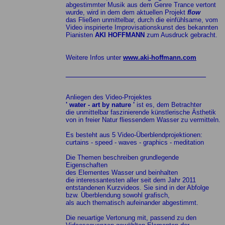
abgestimmter Musik aus dem Genre Trance vertont
wurde, wird in dem dem aktuellen Projekt
flow
das Fließen unmittelbar, durch die einfühlsame, vom
Video inspirierte Improvisationskunst des bekannten
Pianisten
AKI HOFFMANN
zum Ausdruck gebracht.
Weitere Infos unter
www.aki-hoffmann.com
_______________________________
Anliegen des Video-Projektes
' water - art by nature '
ist es, dem Betrachter
die unmittelbar faszinierende künstlerische Ästhetik
von in freier Natur fliessendem Wasser zu vermitteln.
Es besteht aus 5 Video-Überblendprojektionen:
curtains - speed - waves - graphics - meditation
Die Themen beschreiben grundlegende
Eigenschaften
des Elementes Wasser und beinhalten
die interessantesten aller seit dem Jahr 2011
entstandenen Kurzvideos. Sie sind in der Abfolge
bzw. Überblendung sowohl grafisch,
als auch thematisch aufeinander abgestimmt.
Die neuartige Vertonung mit, passend zu den